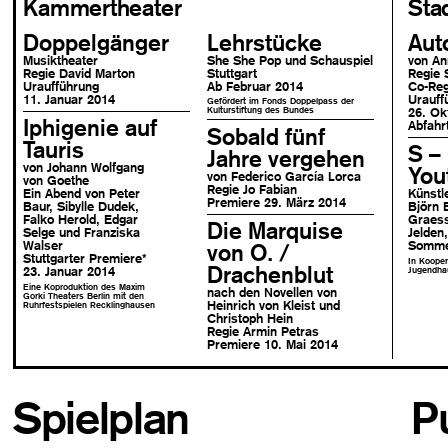
Kammertheater
Sta
Doppelgänger
Lehrstücke
Aut
Musiktheater
She She Pop und Schauspiel
von An
Regie David Marton
Stuttgart
Regie 
Uraufführung
Ab Februar 2014
Co-Reg
11. Januar 2014
Urauff
Gefördert im Fonds Doppelpass der
Kulturstiftung des Bundes
26. Ok
Iphigenie auf
Abfahr
Sobald fünf
Tauris
S – 
Jahre vergehen
von Johann Wolfgang
You
von Federico García Lorca
von Goethe
Regie Jo Fabian
Ein Abend von Peter
Künstl
Premiere 29. März 2014
Baur, Sibylle Dudek,
Björn 
Falko Herold, Edgar
Graess
Die Marquise
Selge und Franziska
Jelden,
Walser
Somme
von O. /
Stuttgarter Premiere
*
In Kooper
Drachenblut
Jugendha
23. Januar 2014
Eine Koproduktion des Maxim
nach den Novellen von
Gorki Theaters Berlin mit den
Heinrich von Kleist und
Ruhrfestspielen Recklinghausen
Christoph Hein
Regie Armin Petras
Premiere 10. Mai 2014
Spielplan
P