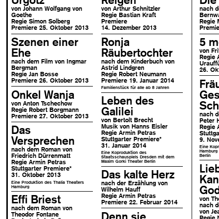
von Johann Wolfgang von
von Arthur Schnitzler
nach 
Goethe
Regie Bastian Kraft
Bernw
Regie Simon Solberg
Premiere
Regie 
Premiere 25. Oktober 2013
14. Dezember 2013
Premie
Szenen einer
Ronja
5 m
Ehe
Räubertochter
von Fri
Regie 
nach dem Film von Ingmar
nach dem Kinderbuch von
Urauff
Bergman
Astrid Lindgren
26. Ok
Regie Jan Bosse
Regie Robert Neumann
Premiere 26. Oktober 2013
Premiere 19. Januar 2014
Frä
Familienstück für alle ab 8 Jahren
Onkel Wanja
Ges
Leben des
Sch
von Anton Tschechow
Galilei
Regie Robert Borgmann
nach 
Premiere 27. Oktober 2013
von Bertolt Brecht
Peter 
Musik von Hanns Eisler
Regie 
Das
Regie Armin Petras
Stuttg
Versprechen
Stuttgarter Premiere
*
9. Nov
31. Januar 2014
Eine Kopr
nach dem Roman von
Hamburg 
Eine Koproduktion des
Friedrich Dürrenmatt
Berlin
Staatsschauspiels Dresden mit dem
Maxim Gorki Theater Berlin
Regie Armin Petras
Lie
Stuttgarter Premiere
*
Das kalte Herz
31. Oktober 2013
Kan
Eine Produktion des Thalia Theaters
nach der Erzählung von
God
Hamburg
Wilhelm Hauff
Regie Armin Petras
Effi Briest
von Th
Premiere 22. Februar 2014
nach d
nach dem Roman von
von Je
Denn sie
Theodor Fontane
Regie N