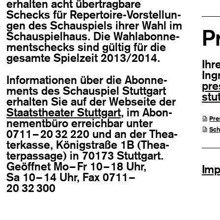
erhal­ten acht über­trag­bare
Schecks für Reper­toire-Vor­stel­lun­
gen des Schau­spiels ihrer Wahl im
P
Schau­spiel­haus. Die Wahl­abon­ne­
ment­schecks sind gül­tig für die
gesamte Spiel­zeit 2013/2014.
Ihre
Ing
Infor­ma­tio­nen über die Abon­ne­
pre
ments des Schau­spiel Stutt­gart
stu
erhal­ten Sie auf der Web­seite der
Staatstheater Stuttgart
, im Abon­
Pre
ne­ment­büro erreich­bar unter
Sch
0711
–
20
32
220 und an der Thea­
ter­kasse, König­straße 1B (Thea­
ter­pas­sage) in 70173 Stutt­gart.
Geöff­net Mo
–
Fr 10
–
18 Uhr,
Imp
Sa 10
–
14 Uhr,
Fax 0711
–
20
32
300