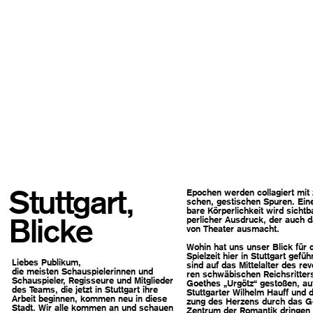
Stuttgart,
Epo­chen wer­den col­la­giert mit z
schen, ges­ti­schen Spu­ren. Eine
bare Kör­per­lich­keit wird sicht­b
Blicke
per­li­cher Aus­druck, der auch
von Thea­ter aus­macht.
Wohin hat uns
unser Blick für
d
Spiel­zeit
hier in Stutt­gart
geführ
Lie­bes Publikum,
sind
auf das Mit­tel­al­ter
des revo­
die meis­ten Schau­spie­le­rin­nen und
ren
schwä­bi­schen
Reichs­rit­ter
Schau­spie­ler, Regis­seure und Mit­glie­der
Goethes „Urgötz“
gesto­ßen, au
des Teams, die jetzt in Stutt­gart ihre
Stutt­gar­ter
Wil­helm Hauff
und d
Arbeit begin­nen, kom­men neu in diese
zung
des Her­zens durch
das Ge
Stadt. Wir alle kom­men an und schauen
Zen­trum der Roman­tik
drin­gen