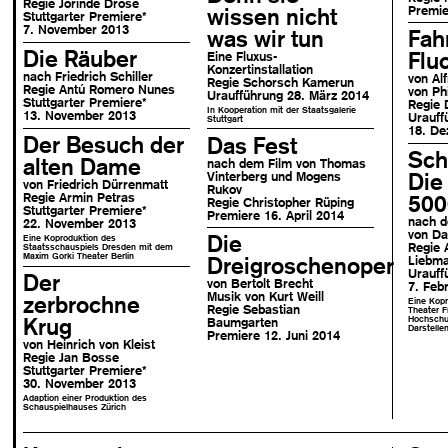
Regie Jorinde Dröse
Premie
wissen nicht
Stuttgarter Premiere
*
7. November 2013
was wir tun
Fah
Die Räuber
Flu
Eine Fluxus-
Konzertinstallation
nach Friedrich Schiller
von Al
Regie Schorsch Kamerun
Regie Antú Romero Nunes
von Phi
Uraufführung 28. März 2014
Stuttgarter Premiere
*
Regie 
In Kooperation mit der Staatsgalerie
13. November 2013
Urauff
Stuttgart
18. De
Der Besuch der
Das Fest
Sch
alten Dame
nach dem Film von Thomas
Die
Vinterberg und Mogens
von Friedrich Dürrenmatt
Rukov
Regie Armin Petras
500
Regie Christopher Rüping
Stuttgarter Premiere
*
Premiere 16. April 2014
nach 
22. November 2013
von Da
Die
Eine Koproduktion des
Regie 
Staatsschauspiels Dresden mit dem
Maxim Gorki Theater Berlin
Dreigroschenoper
Liebm
Urauff
Der
von Bertolt Brecht
7. Feb
Musik von Kurt Weill
zerbrochne
Eine Kop
Regie Sebastian
Theater F
Krug
Hochschu
Baumgarten
Darstelle
Premiere 12. Juni 2014
von Heinrich von Kleist
Regie Jan Bosse
Stuttgarter Premiere
*
30. November 2013
Adaption einer Produktion des
Schauspielhauses Zürich