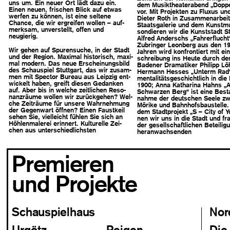
uns um. Ein neuer Ort lädt dazu ein.
dem Musik­thea­ter­abend
„Dop­pe
Einen neuen, fri­schen Blick auf etwas
vor. Mit Pro­jek­ten
zu Flu­xus un
wer­fen zu kön­nen, ist eine sel­tene
Dieter Roth in
Zusam­men­ar­bei
Chance, die wir ergrei­fen wol­len – auf­
Staats­ga­le­rie
und dem Kunst­m
merk­sam, unver­stellt, offen und
son­die­ren wir
die Kunst­stadt
St
neugierig.
Alfred Anderschs
„Fah­rer­flucht
Zubrin­ger
Leon­berg aus
den 19
Wir gehen auf
Spu­ren­su­che,
in der Stadt
Jahren
wird kon­fron­tiert
mit ein
und
der Region. Maxi­mal
his­to­risch,
maxi­
schrei­bung
ins Heute durch
de
mal modern.
Das neue Erschei­nungs­bild
Bade­ner
Dra­ma­ti­ker
Philipp Lö
des Schau­spiel
Stutt­gart, das
wir zusam­
Hermann Hes­ses
„Unterm Rad“
men
mit Spec­tor Bureau
aus Leip­zig ent­
men­ta­li­täts­ge­schicht­lich
in die
wi­ckelt
haben, greift
die­sen Gedan­ken
1900; Anna
Katha­rina Hahns
„
auf. Aber bis
in wel­che zeitlichen
Reso­
Schwar­zen
Berg“ ist eine
Besta
nanz­räume
wol­len wir zurück­ge­hen?
Wel­
nahme
der deut­schen
Seele zw
che Zeit­räume
für unsere Wahr­neh­mung
Mörike und Bahnhofsbau­stelle.
der Gegen­wart
öff­nen? Einen
Faust­keil
dem Stadt­pro­jekt
„S – City of Y
sehen
Sie, viel­leicht
füh­len Sie sich
an
nen wir uns
in die Stadt und
fra
Höh­len­ma­le­rei
erin­nert. Kul­tu­relle
Zei­
der
gesell­schaft­li­chen
Betei­li­g
chen aus unter­schied­lichs­ten
her­an­wach­sen­den
Premieren
und Projekte
Schauspielhaus
Nor
Urgötz
Reigen
Die