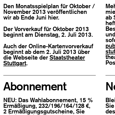
Den Monats­spiel­plan für Okto­ber /
Meh
Novem­ber 2013 ver­öf­fent­li­chen
mie
wir ab Ende Juni hier.
ab 
hef
Bes
Der Vor­ver­kauf für Okto­ber 2013
und
beginnt am Diens­tag, 2. Juli 2013.
sof
pub
Auch der Online-Kar­ten­vor­ver­kauf
stu
beginnt ab dem 2. Juli 2013 über
thea
die Web­seite der
Staatstheater
Pos
Stuttgart
.
Abonnement
N
NEU: Das Wahl­abon­ne­ment, 15
%
Ble
Ermä­ßi­gung,
232/196/164/128 €
,
Sie
2 Ermä­ßi­gungs­gut­scheine, Sie
des